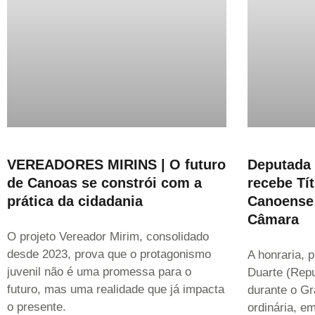
VEREADORES MIRINS | O futuro
Deputada 
de Canoas se constrói com a
recebe Tí
prática da cidadania
Canoense
Câmara
O projeto Vereador Mirim, consolidado
desde 2023, prova que o protagonismo
A honraria, 
juvenil não é uma promessa para o
Duarte (Repu
futuro, mas uma realidade que já impacta
durante o G
o presente.
ordinária, e