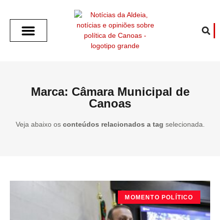
SOBRE O ALDEIA
GOTHAM CITY
CAFÉ COM O ALDEIA
O ARTICULISTA
FALA PREFEITURA
FALA CÂMARA
ECONOMIA E SAÚDE
ESPORTE CULTURA LAZER
TEMPO EM CANOAS
ANUNCIE / CONTATO
Marca: Câmara Municipal de
Canoas
Veja abaixo os
conteúdos relacionados a tag
selecionada.
MOMENTO POLÍTICO