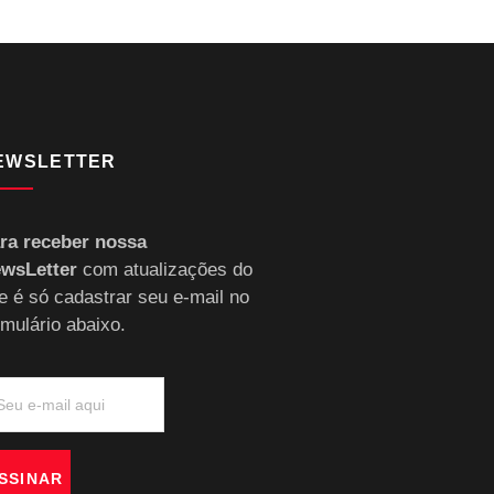
EWSLETTER
ra receber nossa
wsLetter
com atualizações do
te é só cadastrar seu e-mail no
rmulário abaixo.
SSINAR