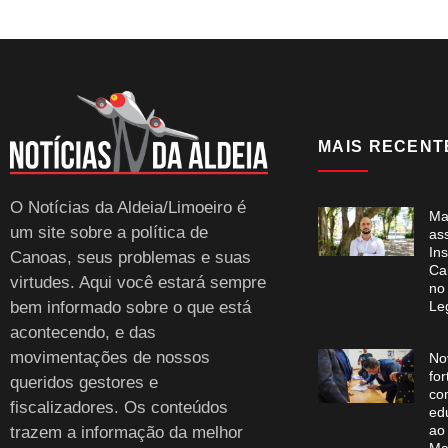
MAIS RECENT
O Notícias da Aldeia/Limoeiro é
Ma
um site sobre a política de
as
Ins
Canoas, seus problemas e suas
Ca
virtudes. Aqui você estará sempre
no
bem informado sobre o que está
Leg
acontecendo, e das
movimentações de nossos
No
for
queridos gestores e
co
fiscalizadores. Os conteúdos
ed
ao
trazem a informação da melhor