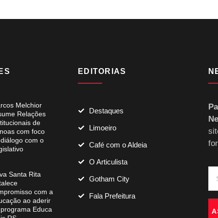
ES
EDITORIAS
N
rcos Melchior
Pa
Destaques
sume Relações
Ne
titucionais de
Limoeiro
si
noas com foco
 diálogo com o
fo
Café com o Aldeia
islativo
O Articulista
va Santa Rita
Gotham City
talece
mpromisso com a
Fala Prefeitura
ucação ao aderir
 programa Educa
A