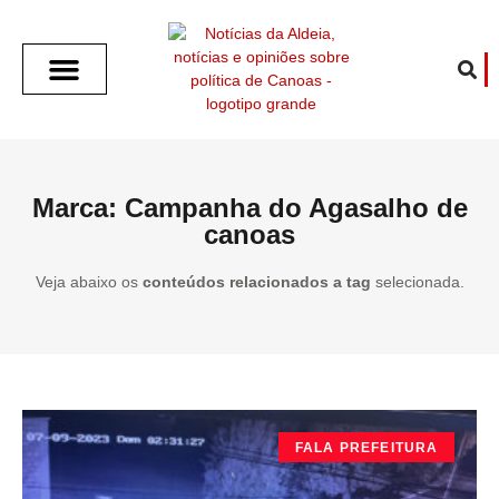
SOBRE O ALDEIA
GOTHAM CITY
CAFÉ COM O ALDEIA
O ARTICULISTA
FALA PREFEITURA
FALA CÂMARA
ECONOMIA E SAÚDE
ESPORTE CULTURA LAZER
TEMPO EM CANOAS
ANUNCIE / CONTATO
Marca: Campanha do Agasalho de
canoas
Veja abaixo os
conteúdos relacionados a tag
selecionada.
FALA PREFEITURA