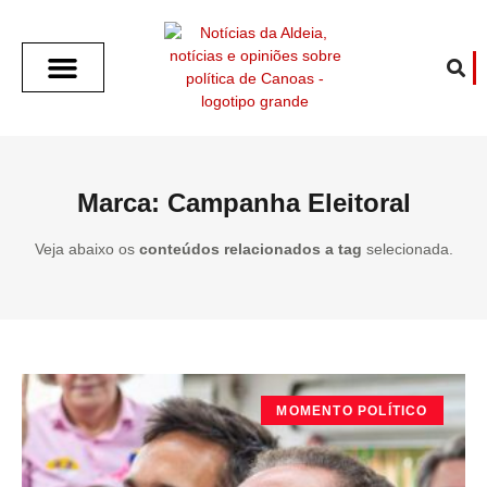
SOBRE O ALDEIA
GOTHAM CITY
CAFÉ COM O ALDEIA
O ARTICULISTA
FALA PREFEITURA
FALA CÂMARA
ECONOMIA E SAÚDE
ESPORTE CULTURA LAZER
TEMPO EM CANOAS
ANUNCIE / CONTATO
Marca: Campanha Eleitoral
Veja abaixo os
conteúdos relacionados a tag
selecionada.
MOMENTO POLÍTICO