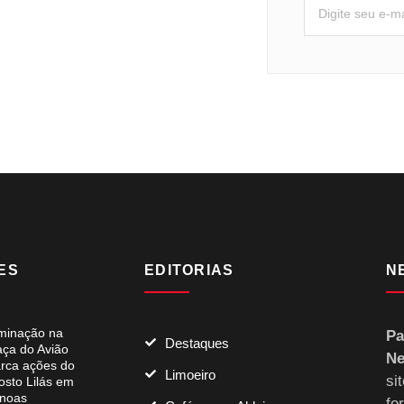
ES
EDITORIAS
N
uminação na
Pa
Destaques
aça do Avião
Ne
rca ações do
Limoeiro
si
osto Lilás em
noas
fo