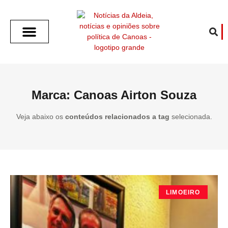
SOBRE O ALDEIA
GOTHAM CITY
CAFÉ COM O ALDEIA
O ARTICULISTA
FALA PREFEITURA
FALA CÂMARA
ECONOMIA E SAÚDE
ESPORTE CULTURA LAZER
TEMPO EM CANOAS
ANUNCIE / CONTATO
Marca: Canoas Airton Souza
Veja abaixo os
conteúdos relacionados a tag
selecionada.
LIMOEIRO