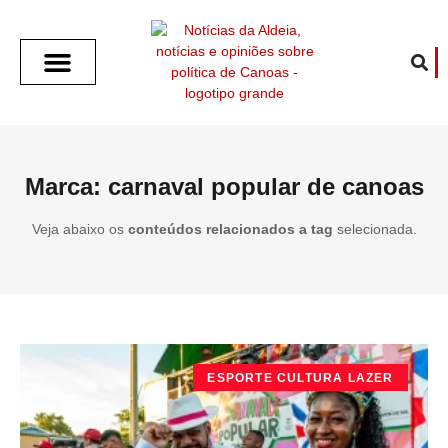
SOBRE O ALDEIA
GOTHAM CITY
CAFÉ COM O ALDEIA
O ARTICULISTA
FALA PREFEITURA
FALA CÂMARA
ECONOMIA E SAÚDE
ESPORTE CULTURA LAZER
TEMPO EM CANOAS
ANUNCIE / CONTATO
Marca: carnaval popular de canoas
Veja abaixo os
conteúdos relacionados a tag
selecionada.
ESPORTE CULTURA LAZER