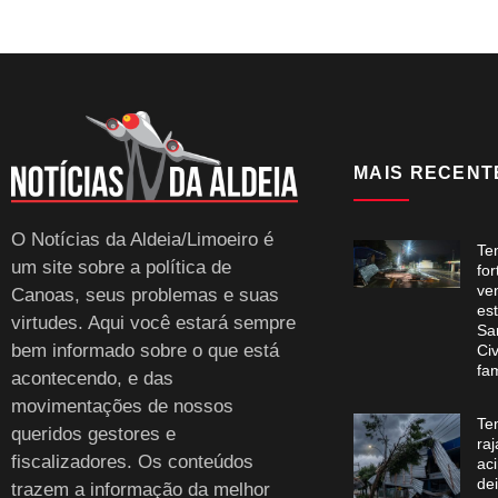
MAIS RECENT
O Notícias da Aldeia/Limoeiro é
Te
um site sobre a política de
for
ve
Canoas, seus problemas e suas
es
virtudes. Aqui você estará sempre
Sa
bem informado sobre o que está
Civ
fam
acontecendo, e das
movimentações de nossos
Te
queridos gestores e
ra
fiscalizadores. Os conteúdos
ac
dei
trazem a informação da melhor