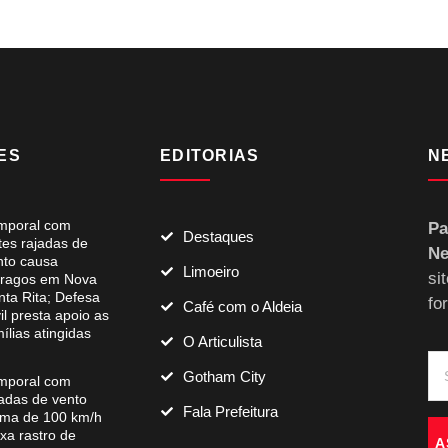
ES
EDITORIAS
N
mporal com
Pa
Destaques
tes rajadas de
Ne
nto causa
Limoeiro
si
tragos em Nova
nta Rita; Defesa
fo
Café com o Aldeia
il presta apoio as
ílias atingidas
O Articulista
Gotham City
mporal com
jadas de vento
Fala Prefeitura
ima de 100 km/h
xa rastro de
A