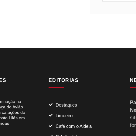
ES
EDITORIAS
N
uminação na
Pa
Destaques
aça do Avião
Ne
rca ações do
Limoeiro
si
osto Lilás em
noas
fo
Café com o Aldeia