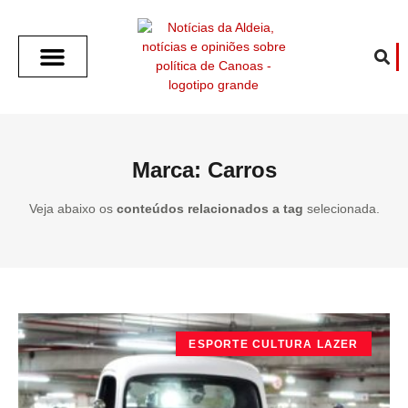
SOBRE O ALDEIA
GOTHAM CITY
CAFÉ COM O ALDEIA
O ARTICULISTA
FALA PREFEITURA
FALA CÂMARA
ECONOMIA E SAÚDE
ESPORTE CULTURA LAZER
TEMPO EM CANOAS
ANUNCIE / CONTATO
Marca: Carros
Veja abaixo os
conteúdos relacionados a tag
selecionada.
ESPORTE CULTURA LAZER