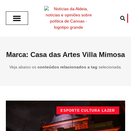
SOBRE O ALDEIA
GOTHAM CITY
CAFÉ COM O ALDEIA
O ARTICULISTA
FALA PREFEITURA
FALA CÂMARA
ECONOMIA E SAÚDE
ESPORTE CULTURA LAZER
TEMPO EM CANOAS
ANUNCIE / CONTATO
Marca: Casa das Artes Villa Mimosa
Veja abaixo os
conteúdos relacionados a tag
selecionada.
ESPORTE CULTURA LAZER