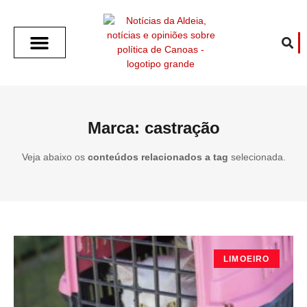
SOBRE O ALDEIA
GOTHAM CITY
CAFÉ COM O ALDEIA
O ARTICULISTA
FALA PREFEITURA
FALA CÂMARA
ECONOMIA E SAÚDE
ESPORTE CULTURA LAZER
TEMPO EM CANOAS
ANUNCIE / CONTATO
Marca: castração
Veja abaixo os
conteúdos relacionados a tag
selecionada.
LIMOEIRO