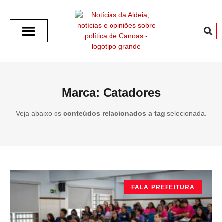
SOBRE O ALDEIA
GOTHAM CITY
CAFÉ COM O ALDEIA
O ARTICULISTA
FALA PREFEITURA
FALA CÂMARA
ECONOMIA E SAÚDE
ESPORTE CULTURA LAZER
TEMPO EM CANOAS
ANUNCIE / CONTATO
Marca: Catadores
Veja abaixo os
conteúdos relacionados a tag
selecionada.
FALA PREFEITURA