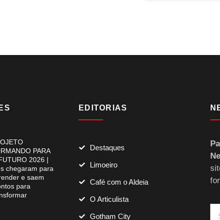
ES
EDITORIAS
N
OJETO
Pa
Destaques
RMANDO PARA
Ne
FUTURO 2026 |
Limoeiro
si
es chegaram para
render e saem
fo
Café com o Aldeia
ontos para
ansformar
O Articulista
Gotham City