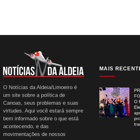
MAIS RECENT
O Notícias da Aldeia/Limoeiro é
PR
um site sobre a política de
FO
O 
Canoas, seus problemas e suas
El
virtudes. Aqui você estará sempre
ap
bem informado sobre o que está
pr
tr
acontecendo, e das
movimentações de nossos