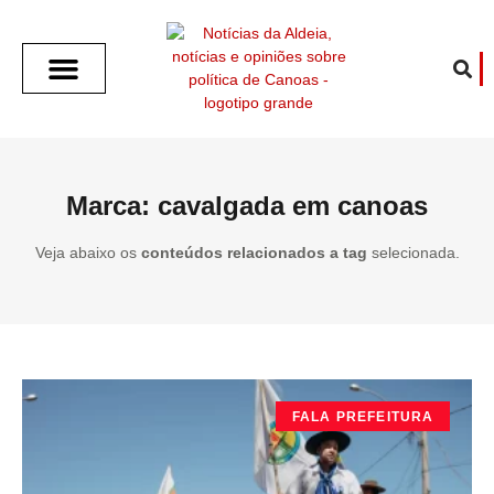
SOBRE O ALDEIA
GOTHAM CITY
CAFÉ COM O ALDEIA
O ARTICULISTA
FALA PREFEITURA
FALA CÂMARA
ECONOMIA E SAÚDE
ESPORTE CULTURA LAZER
TEMPO EM CANOAS
ANUNCIE / CONTATO
Marca: cavalgada em canoas
Veja abaixo os
conteúdos relacionados a tag
selecionada.
FALA PREFEITURA