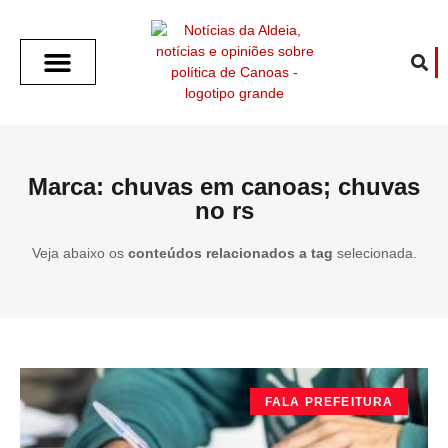
SOBRE O ALDEIA
GOTHAM CITY
CAFÉ COM O ALDEIA
O ARTICULISTA
FALA PREFEITURA
FALA CÂMARA
ECONOMIA E SAÚDE
ESPORTE CULTURA LAZER
TEMPO EM CANOAS
ANUNCIE / CONTATO
Marca: chuvas em canoas; chuvas
no rs
Veja abaixo os
conteúdos relacionados a tag
selecionada.
FALA PREFEITURA