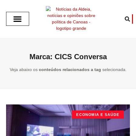
SOBRE O ALDEIA
GOTHAM CITY
CAFÉ COM O ALDEIA
O ARTICULISTA
FALA PREFEITURA
FALA CÂMARA
ECONOMIA E SAÚDE
ESPORTE CULTURA LAZER
TEMPO EM CANOAS
ANUNCIE / CONTATO
Marca: CICS Conversa
Veja abaixo os
conteúdos relacionados a tag
selecionada.
ECONOMIA E SAÚDE