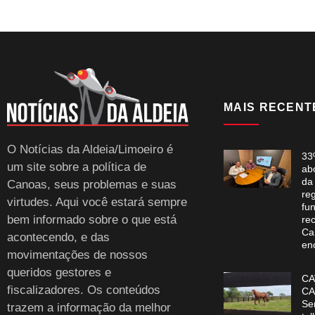
MAIS RECENT
O Notícias da Aldeia/Limoeiro é
33
um site sobre a política de
ab
da
Canoas, seus problemas e suas
re
virtudes. Aqui você estará sempre
fun
bem informado sobre o que está
re
Ca
acontecendo, e das
en
movimentações de nossos
queridos gestores e
CA
fiscalizadores. Os conteúdos
CA
Se
trazem a informação da melhor