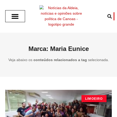
SOBRE O ALDEIA
GOTHAM CITY
CAFÉ COM O ALDEIA
O ARTICULISTA
FALA PREFEITURA
FALA CÂMARA
ECONOMIA E SAÚDE
ESPORTE CULTURA LAZER
TEMPO EM CANOAS
ANUNCIE / CONTATO
Marca: Maria Eunice
Veja abaixo os
conteúdos relacionados a tag
selecionada.
LIMOEIRO