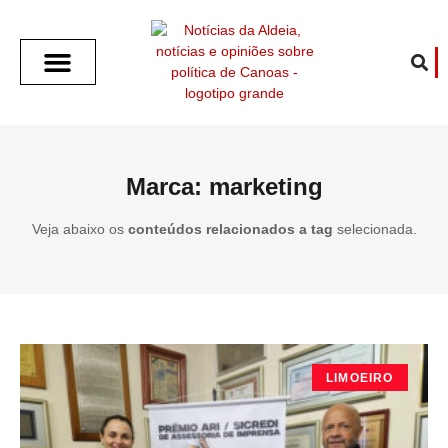
SOBRE O ALDEIA
GOTHAM CITY
CAFÉ COM O ALDEIA
O ARTICULISTA
FALA PREFEITURA
FALA CÂMARA
ECONOMIA E SAÚDE
ESPORTE CULTURA LAZER
TEMPO EM CANOAS
ANUNCIE / CONTATO
Marca: marketing
Veja abaixo os
conteúdos relacionados a tag
selecionada.
LIMOEIRO