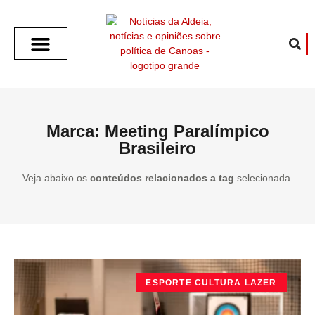
SOBRE O ALDEIA
GOTHAM CITY
CAFÉ COM O ALDEIA
O ARTICULISTA
FALA PREFEITURA
FALA CÂMARA
ECONOMIA E SAÚDE
ESPORTE CULTURA LAZER
TEMPO EM CANOAS
ANUNCIE / CONTATO
Marca: Meeting Paralímpico
Brasileiro
Veja abaixo os
conteúdos relacionados a tag
selecionada.
ESPORTE CULTURA LAZER