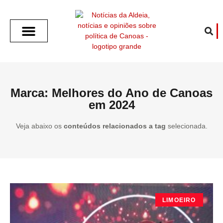
SOBRE O ALDEIA
GOTHAM CITY
CAFÉ COM O ALDEIA
O ARTICULISTA
FALA PREFEITURA
FALA CÂMARA
ECONOMIA E SAÚDE
ESPORTE CULTURA LAZER
TEMPO EM CANOAS
ANUNCIE / CONTATO
Marca: Melhores do Ano de Canoas
em 2024
Veja abaixo os
conteúdos relacionados a tag
selecionada.
LIMOEIRO