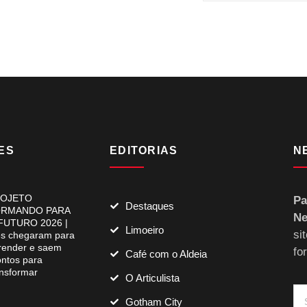
ES
EDITORIAS
N
OJETO
Pa
Destaques
RMANDO PARA
Ne
FUTURO 2026 |
Limoeiro
si
es chegaram para
render e saem
fo
Café com o Aldeia
ontos para
ansformar
O Articulista
Gotham City