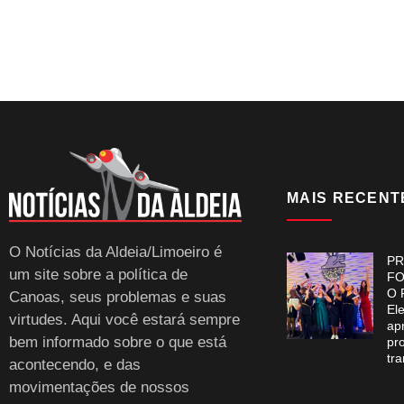
MAIS RECENT
O Notícias da Aldeia/Limoeiro é
PR
um site sobre a política de
FO
O 
Canoas, seus problemas e suas
El
virtudes. Aqui você estará sempre
ap
bem informado sobre o que está
pr
tr
acontecendo, e das
movimentações de nossos