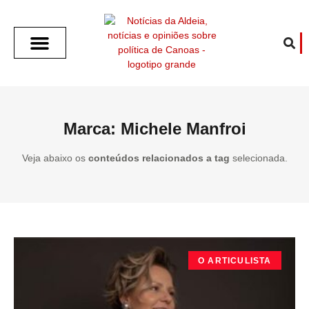
SOBRE O ALDEIA
GOTHAM CITY
CAFÉ COM O ALDEIA
O ARTICULISTA
FALA PREFEITURA
FALA CÂMARA
ECONOMIA E SAÚDE
ESPORTE CULTURA LAZER
TEMPO EM CANOAS
ANUNCIE / CONTATO
Marca: Michele Manfroi
Veja abaixo os
conteúdos relacionados a tag
selecionada.
O ARTICULISTA