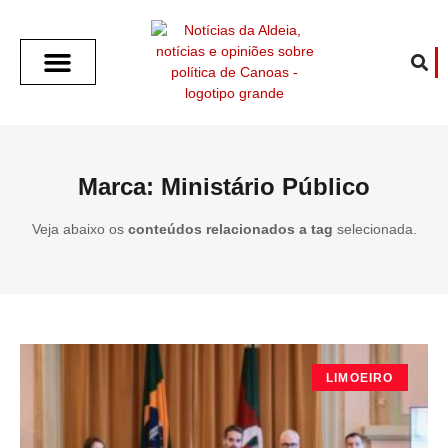
SOBRE O ALDEIA
GOTHAM CITY
CAFÉ COM O ALDEIA
O ARTICULISTA
FALA PREFEITURA
FALA CÂMARA
ECONOMIA E SAÚDE
ESPORTE CULTURA LAZER
TEMPO EM CANOAS
ANUNCIE / CONTATO
Marca: Ministário Público
Veja abaixo os
conteúdos relacionados a tag
selecionada.
LIMOEIRO