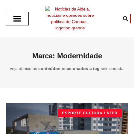
SOBRE O ALDEIA
GOTHAM CITY
CAFÉ COM O ALDEIA
O ARTICULISTA
FALA PREFEITURA
FALA CÂMARA
ECONOMIA E SAÚDE
ESPORTE CULTURA LAZER
TEMPO EM CANOAS
ANUNCIE / CONTATO
Marca: Modernidade
Veja abaixo os
conteúdos relacionados a tag
selecionada.
ESPORTE CULTURA LAZER