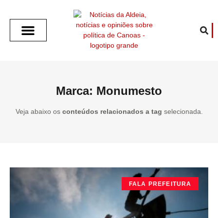
SOBRE O ALDEIA
GOTHAM CITY
CAFÉ COM O ALDEIA
O ARTICULISTA
FALA PREFEITURA
FALA CÂMARA
ECONOMIA E SAÚDE
ESPORTE CULTURA LAZER
TEMPO EM CANOAS
ANUNCIE / CONTATO
Marca: Monumesto
Veja abaixo os
conteúdos relacionados a tag
selecionada.
FALA PREFEITURA