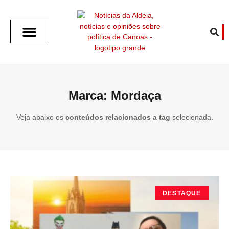
SOBRE O ALDEIA
GOTHAM CITY
CAFÉ COM O ALDEIA
O ARTICULISTA
FALA PREFEITURA
FALA CÂMARA
ECONOMIA E SAÚDE
ESPORTE CULTURA LAZER
TEMPO EM CANOAS
ANUNCIE / CONTATO
Marca: Mordaça
Veja abaixo os
conteúdos relacionados a tag
selecionada.
DESTAQUE