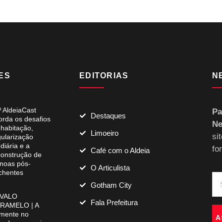
ES
EDITORIAS
N
º AldeiaCast
Pa
Destaques
orda os desafios
Ne
 habitação,
Limoeiro
si
gularização
diária e a
fo
Café com o Aldeia
construção de
noas pós-
O Articulista
chentes
Gotham City
VALO
Fala Prefeitura
RAMELO | A
mente no
A