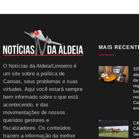
MAIS RECENT
O Notícias da Aldeia/Limoeiro é
33
um site sobre a política de
ab
da
Canoas, seus problemas e suas
re
virtudes. Aqui você estará sempre
fun
bem informado sobre o que está
re
Ca
acontecendo, e das
en
movimentações de nossos
queridos gestores e
CA
fiscalizadores. Os conteúdos
CA
Se
trazem a informação da melhor