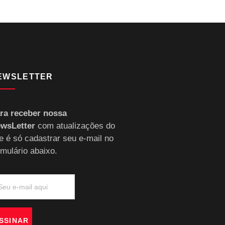
EWSLETTER
ra receber nossa
wsLetter
com atualizações do
te é só cadastrar seu e-mail no
rmulário abaixo.
SSINAR