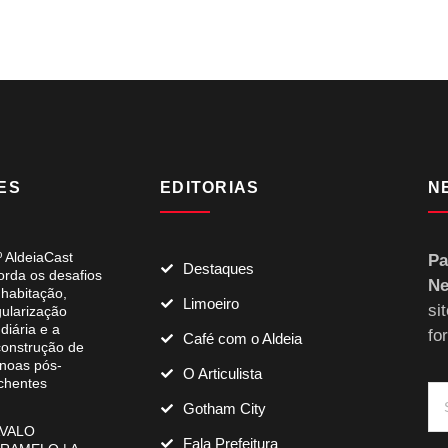
ES
EDITORIAS
N
º AldeiaCast
Pa
Destaques
orda os desafios
Ne
 habitação,
Limoeiro
si
gularização
diária e a
fo
Café com o Aldeia
construção de
noas pós-
O Articulista
chentes
Gotham City
VALO
Fala Prefeitura