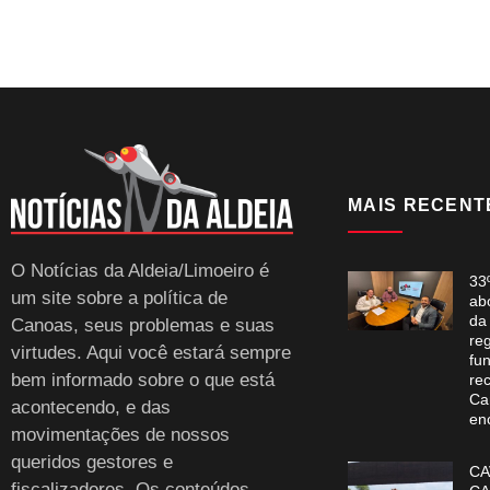
MAIS RECENT
O Notícias da Aldeia/Limoeiro é
33
um site sobre a política de
ab
da
Canoas, seus problemas e suas
re
virtudes. Aqui você estará sempre
fun
bem informado sobre o que está
re
Ca
acontecendo, e das
en
movimentações de nossos
queridos gestores e
CA
fiscalizadores. Os conteúdos