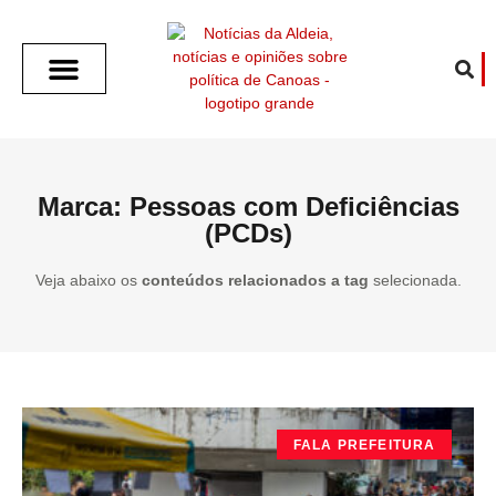
SOBRE O ALDEIA
GOTHAM CITY
CAFÉ COM O ALDEIA
O ARTICULISTA
FALA PREFEITURA
FALA CÂMARA
ECONOMIA E SAÚDE
ESPORTE CULTURA LAZER
TEMPO EM CANOAS
ANUNCIE / CONTATO
Marca: Pessoas com Deficiências
(PCDs)
Veja abaixo os
conteúdos relacionados a tag
selecionada.
FALA PREFEITURA