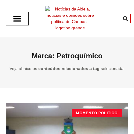
SOBRE O ALDEIA
GOTHAM CITY
CAFÉ COM O ALDEIA
O ARTICULISTA
FALA PREFEITURA
FALA CÂMARA
ECONOMIA E SAÚDE
ESPORTE CULTURA LAZER
TEMPO EM CANOAS
ANUNCIE / CONTATO
Marca: Petroquímico
Veja abaixo os
conteúdos relacionados a tag
selecionada.
MOMENTO POLÍTICO