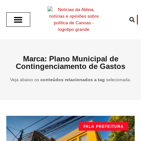
SOBRE O ALDEIA
GOTHAM CITY
CAFÉ COM O ALDEIA
O ARTICULISTA
FALA PREFEITURA
FALA CÂMARA
ECONOMIA E SAÚDE
ESPORTE CULTURA LAZER
TEMPO EM CANOAS
ANUNCIE / CONTATO
Marca: Plano Municipal de
Contingenciamento de Gastos
Veja abaixo os
conteúdos relacionados a tag
selecionada.
FALA PREFEITURA