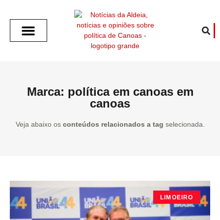
SOBRE O ALDEIA
GOTHAM CITY
CAFÉ COM O ALDEIA
O ARTICULISTA
FALA PREFEITURA
FALA CÂMARA
ECONOMIA E SAÚDE
ESPORTE CULTURA LAZER
TEMPO EM CANOAS
ANUNCIE / CONTATO
Marca: política em canoas em
canoas
Veja abaixo os
conteúdos relacionados a tag
selecionada.
LIMOEIRO