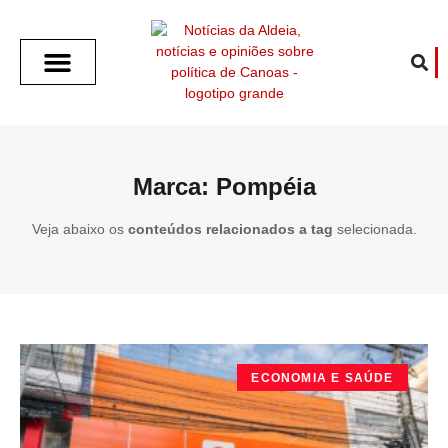
SOBRE O ALDEIA
GOTHAM CITY
CAFÉ COM O ALDEIA
O ARTICULISTA
FALA PREFEITURA
FALA CÂMARA
ECONOMIA E SAÚDE
ESPORTE CULTURA LAZER
TEMPO EM CANOAS
ANUNCIE / CONTATO
Marca: Pompéia
Veja abaixo os
conteúdos relacionados a tag
selecionada.
ECONOMIA E SAÚDE