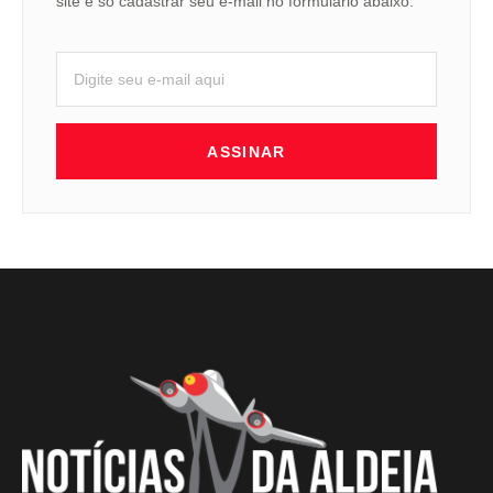
site é só cadastrar seu e-mail no formulário abaixo.
ASSINAR