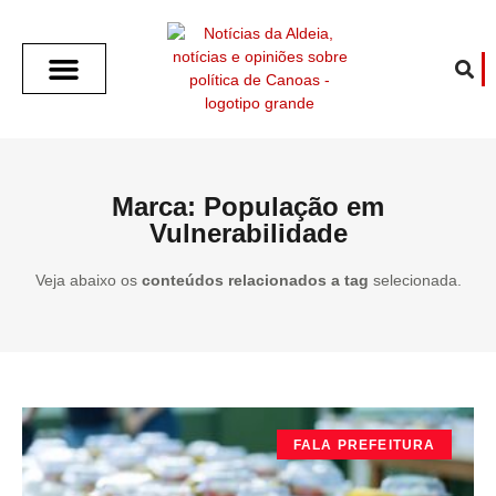
SOBRE O ALDEIA
GOTHAM CITY
CAFÉ COM O ALDEIA
O ARTICULISTA
FALA PREFEITURA
FALA CÂMARA
ECONOMIA E SAÚDE
ESPORTE CULTURA LAZER
TEMPO EM CANOAS
ANUNCIE / CONTATO
Marca: População em
Vulnerabilidade
Veja abaixo os
conteúdos relacionados a tag
selecionada.
FALA PREFEITURA