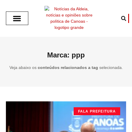
SOBRE O ALDEIA
GOTHAM CITY
CAFÉ COM O ALDEIA
O ARTICULISTA
FALA PREFEITURA
FALA CÂMARA
ECONOMIA E SAÚDE
ESPORTE CULTURA LAZER
TEMPO EM CANOAS
ANUNCIE / CONTATO
Marca: ppp
Veja abaixo os
conteúdos relacionados a tag
selecionada.
FALA PREFEITURA