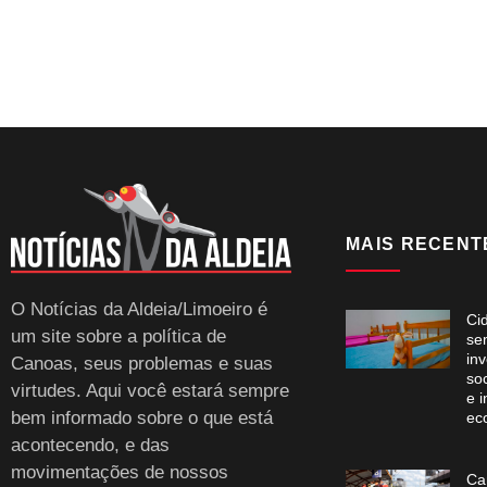
MAIS RECENT
O Notícias da Aldeia/Limoeiro é
Ci
um site sobre a política de
se
in
Canoas, seus problemas e suas
soc
virtudes. Aqui você estará sempre
e i
bem informado sobre o que está
ec
acontecendo, e das
movimentações de nossos
Ca