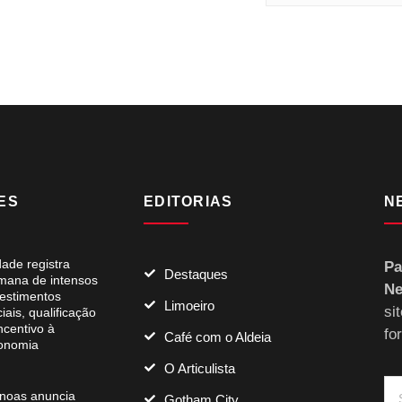
ES
EDITORIAS
N
dade registra
Pa
Destaques
mana de intensos
Ne
vestimentos
Limoeiro
si
iais, qualificação
ncentivo à
fo
Café com o Aldeia
onomia
O Articulista
noas anuncia
Gotham City