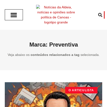
SOBRE O ALDEIA
GOTHAM CITY
CAFÉ COM O ALDEIA
O ARTICULISTA
FALA PREFEITURA
FALA CÂMARA
ECONOMIA E SAÚDE
ESPORTE CULTURA LAZER
TEMPO EM CANOAS
ANUNCIE / CONTATO
Marca: Preventiva
Veja abaixo os
conteúdos relacionados a tag
selecionada.
O ARTICULISTA