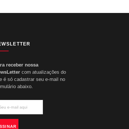
EWSLETTER
ra receber nossa
wsLetter
com atualizações do
te é só cadastrar seu e-mail no
rmulário abaixo.
SSINAR