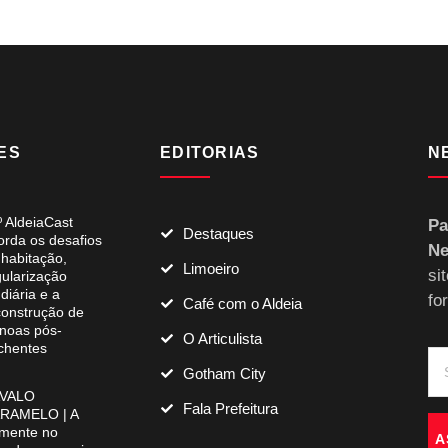
ES
EDITORIAS
N
º AldeiaCast
Pa
Destaques
orda os desafios
Ne
 habitação,
Limoeiro
si
gularização
diária e a
fo
Café com o Aldeia
construção de
noas pós-
O Articulista
chentes
Gotham City
VALO
Fala Prefeitura
RAMELO | A
mente no
A