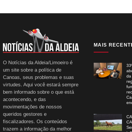
MAIS RECENT
O Notícias da Aldeia/Limoeiro é
33
um site sobre a política de
ab
da
Canoas, seus problemas e suas
re
virtudes. Aqui você estará sempre
fun
bem informado sobre o que está
re
Ca
acontecendo, e das
en
movimentações de nossos
queridos gestores e
CA
fiscalizadores. Os conteúdos
CA
Se
trazem a informação da melhor