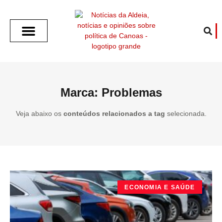
SOBRE O ALDEIA
GOTHAM CITY
CAFÉ COM O ALDEIA
O ARTICULISTA
FALA PREFEITURA
FALA CÂMARA
ECONOMIA E SAÚDE
ESPORTE CULTURA LAZER
TEMPO EM CANOAS
ANUNCIE / CONTATO
Marca: Problemas
Veja abaixo os
conteúdos relacionados a tag
selecionada.
ECONOMIA E SAÚDE