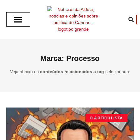
SOBRE O ALDEIA
GOTHAM CITY
CAFÉ COM O ALDEIA
O ARTICULISTA
FALA PREFEITURA
FALA CÂMARA
ECONOMIA E SAÚDE
ESPORTE CULTURA LAZER
TEMPO EM CANOAS
ANUNCIE / CONTATO
Marca: Processo
Veja abaixo os
conteúdos relacionados a tag
selecionada.
O ARTICULISTA