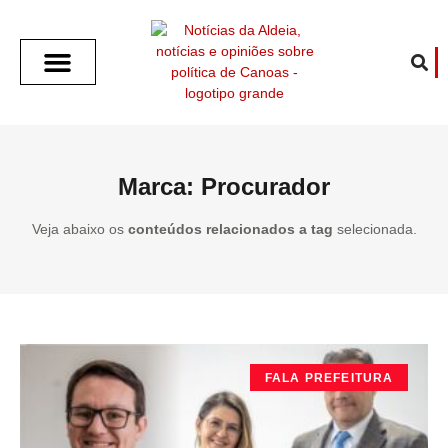
SOBRE O ALDEIA
GOTHAM CITY
CAFÉ COM O ALDEIA
O ARTICULISTA
FALA PREFEITURA
FALA CÂMARA
ECONOMIA E SAÚDE
ESPORTE CULTURA LAZER
TEMPO EM CANOAS
ANUNCIE / CONTATO
Marca: Procurador
Veja abaixo os
conteúdos relacionados a tag
selecionada.
FALA PREFEITURA