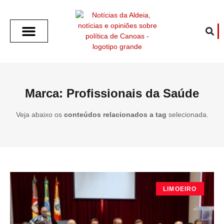
SOBRE O ALDEIA
GOTHAM CITY
CAFÉ COM O ALDEIA
O ARTICULISTA
FALA PREFEITURA
FALA CÂMARA
ECONOMIA E SAÚDE
ESPORTE CULTURA LAZER
TEMPO EM CANOAS
ANUNCIE / CONTATO
Marca: Profissionais da Saúde
Veja abaixo os
conteúdos relacionados a tag
selecionada.
LIMOEIRO