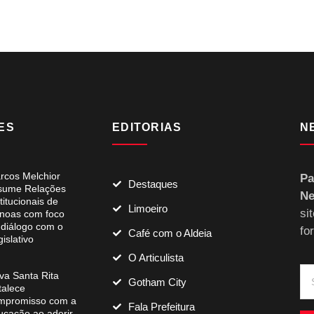
ES
EDITORIAS
N
rcos Melchior
Pa
Destaques
sume Relações
Ne
titucionais de
Limoeiro
si
noas com foco
 diálogo com o
fo
Café com o Aldeia
islativo
O Articulista
va Santa Rita
Gotham City
talece
mpromisso com a
Fala Prefeitura
ucação ao aderir