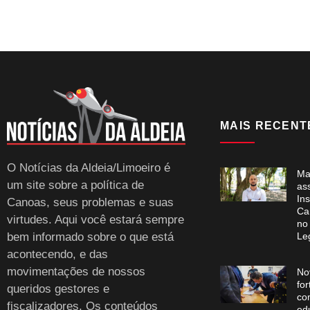
MAIS RECENT
O Notícias da Aldeia/Limoeiro é
Ma
um site sobre a política de
as
Ins
Canoas, seus problemas e suas
Ca
virtudes. Aqui você estará sempre
no
bem informado sobre o que está
Leg
acontecendo, e das
movimentações de nossos
No
for
queridos gestores e
co
fiscalizadores. Os conteúdos
ed