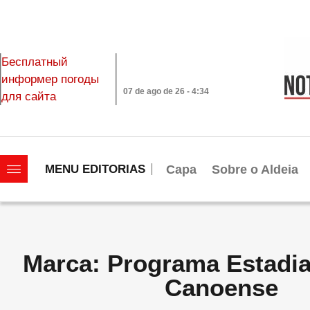
Бесплатный
информер погоды
07 de ago de 26 - 4:34
для сайта
|||||||||||||||||||
Capa
Sobre o Aldeia
MENU EDITORIAS
Marca: Programa Estadia
Canoense