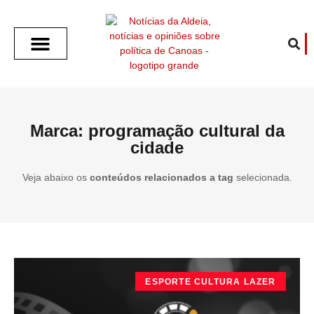
SOBRE O ALDEIA
GOTHAM CITY
CAFÉ COM O ALDEIA
O ARTICULISTA
FALA PREFEITURA
FALA CÂMARA
ECONOMIA E SAÚDE
ESPORTE CULTURA LAZER
TEMPO EM CANOAS
ANUNCIE / CONTATO
Marca: programação cultural da
cidade
Veja abaixo os
conteúdos relacionados a tag
selecionada.
ESPORTE CULTURA LAZER