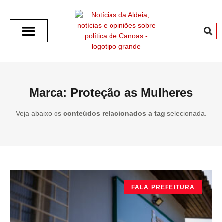
SOBRE O ALDEIA
GOTHAM CITY
CAFÉ COM O ALDEIA
O ARTICULISTA
FALA PREFEITURA
FALA CÂMARA
ECONOMIA E SAÚDE
ESPORTE CULTURA LAZER
TEMPO EM CANOAS
ANUNCIE / CONTATO
Marca: Proteção as Mulheres
Veja abaixo os
conteúdos relacionados a tag
selecionada.
FALA PREFEITURA