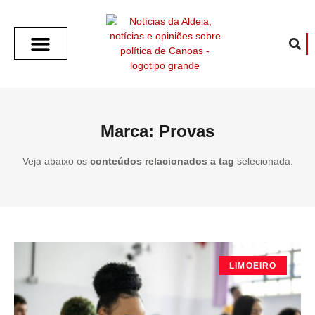
SOBRE O ALDEIA
GOTHAM CITY
CAFÉ COM O ALDEIA
O ARTICULISTA
FALA PREFEITURA
FALA CÂMARA
ECONOMIA E SAÚDE
ESPORTE CULTURA LAZER
TEMPO EM CANOAS
ANUNCIE / CONTATO
Marca: Provas
Veja abaixo os
conteúdos relacionados a tag
selecionada.
LIMOEIRO