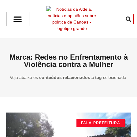
SOBRE O ALDEIA
GOTHAM CITY
CAFÉ COM O ALDEIA
O ARTICULISTA
FALA PREFEITURA
FALA CÂMARA
ECONOMIA E SAÚDE
ESPORTE CULTURA LAZER
TEMPO EM CANOAS
ANUNCIE / CONTATO
Marca: Redes no Enfrentamento à
Violência contra a Mulher
Veja abaixo os
conteúdos relacionados a tag
selecionada.
FALA PREFEITURA